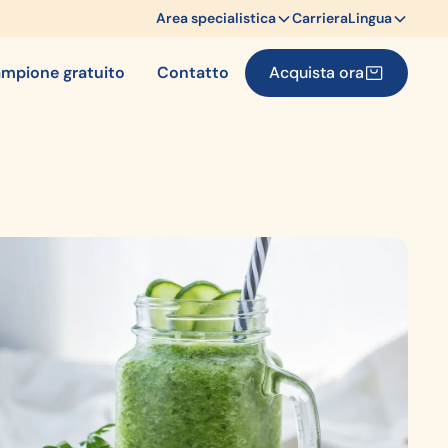
Area specialistica
Carriera
Lingua
mpione gratuito
Contatto
Acquista ora