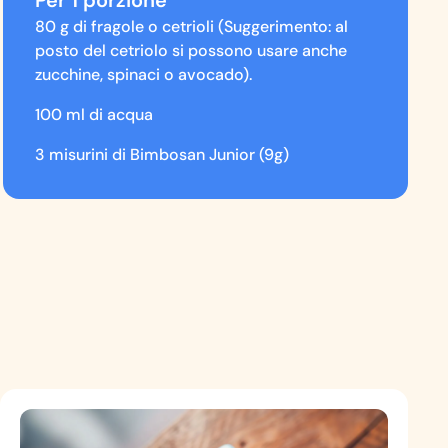
80 g di fragole o cetrioli (Suggerimento: al
posto del cetriolo si possono usare anche
zucchine, spinaci o avocado).
100 ml di acqua
3 misurini di Bimbosan Junior (9g)