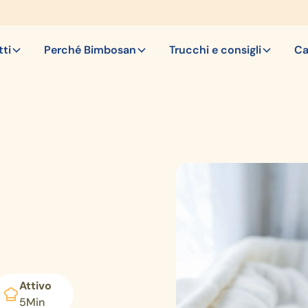
ti
Perché Bimbosan
Trucchi e consigli
Ca
Attivo
5
Min