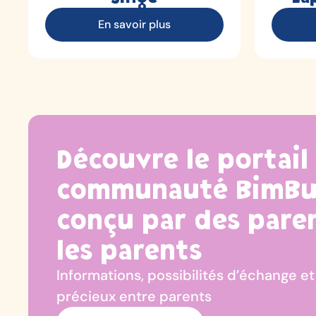
En savoir plus
Découvre le portail
communauté BimBu
conçu par des pare
les parents
Informations, possibilités d’échange et
précieux entre parents