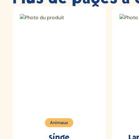
Animaux
Singe
La