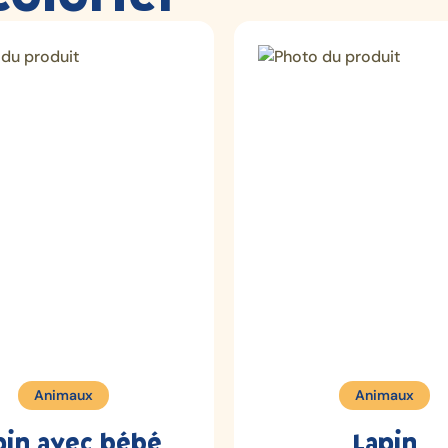
Animaux
Animaux
pin avec bébé
Lapin