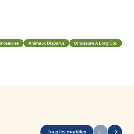
inosaures
Animaux Disparus
Dinosaure À Long Cou
Tous les modèles