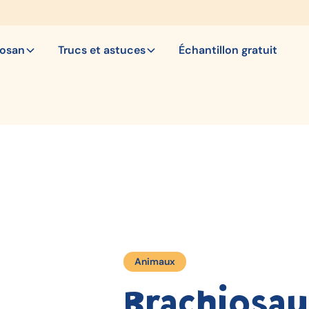
bosan
Trucs et astuces
Échantillon gratuit
Animaux
Brachiosau