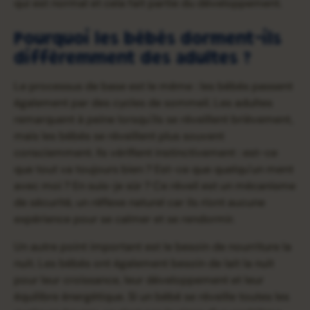
qui est normal et cela fait partie du développement.
Pourquoi les bébés dorment-ils
différemment des adultes ?
Le processus de base est le même : les bébés passent
également par des cycles de sommeil. Les adultes
remarquent à peine lorsqu'ils se réveillent brièvement,
mais les bébés se réveillent plus souvent
consciemment. Ils vérifient instinctivement : est-ce
que tout va toujours bien ? Est-ce que quelqu'un ment
avec moi ? En suis-je sûr ? Ce réveil est un mécanisme
de sécurité, un réflexe naturel car ils n'ont aucune
expérience pour se calmer et se rendormir.
Un autre point important est le besoin de nourriture la
nuit. Les bébés ont également besoin de lait la nuit
pour leur croissance, leur développement et leur
équilibre énergétique. Si un bébé se réveille toutes les