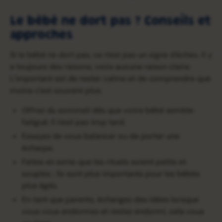
Le bébé ne dort pas ? Conseils et
approches
Si le bébé ne dort pas, ce n'est pas un signe d'échec. Il y
a toujours des raisons, voire aucune raison claire.
L'important est de rester calme et de comprendre que
moins c'est souvent plus.
Offrez du sommeil dès que votre bébé semble
fatigué. Il n'est pas trop tard.
Essayez de vous balancer ou de porter une
écharpe.
Faites en sorte que les rituels soient petits et
souples ; ils sont plus importants pour les bébés
plus âgés.
En tant que parents, échangez des idées lorsque
vous vous endormez et restez endormi, cela vous