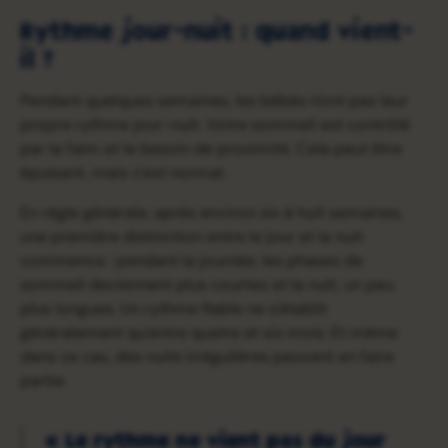
Rythme jour-nuit : quand vient-
il ?
Pendant quelques semaines, les bébés n'ont pas leur
propre rythme jour-nuit. Votre sommeil est contrôlé
par la faim et le besoin de proximité. Cela peut être
épuisant, mais c'est normal.
En règle générale, après environ six à huit semaines,
une première distinction entre le jour et la nuit
commence : pendant la journée, les phases de
sommeil deviennent plus courtes et la nuit, un peu
plus longues. Un rythme fiable ne s'établit
généralement qu'entre quatre et six mois. Et même
dans ce cas, des nuits irrégulières peuvent en faire
partie.
« Le rythme ne vient pas du jour