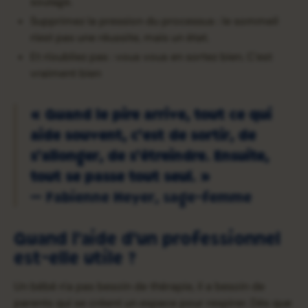
soulage.
Supprimez la pression du processus : le sommeil
n'est pas une réussite, mais un état.
Et n'oubliez pas : vous vous en sortez bien. C'est
vraiment bien
« Quand le pire arrive, tout ce qui
aide souvent, c'est de sortir, de
s'allonger, de s'étreindre. Ensuite,
tout se passe tout seul. »
— Fabienne Heyer, sage-femme
Quand l'aide d'un professionnel
est-elle utile ?
Un bébé n'a pas besoin de thérapie, il a besoin de
parents qui se créent un espace pour respirer. Dès que