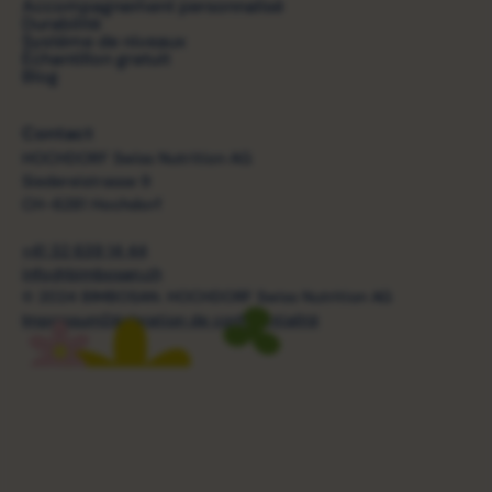
Accompagnement personnalisé
Durabilité
Système de niveaux
Échantillon gratuit
Blog
Contact
HOCHDORF Swiss Nutrition AG
Siedereistrasse 9
CH-6281 Hochdorf
+41 32 639 14 44
info@bimbosan.ch
© 2024 BIMBOSAN. HOCHDORF Swiss Nutrition AG
Impressum
Déclaration de confidentialité