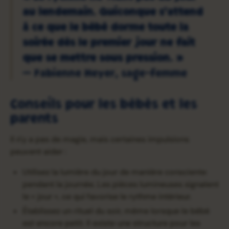
au lendemain. Quiconque s'attend
à ce que le bébé dorme toute la
soirée dès le premier jour ne fait
que se mettre sous pression. »
— Fabienne Heyer, sage-femme
Conseils pour les bébés et les
parents
Il n'y a pas de magie, mais certaines impulsions
peuvent aider :
Utilisez la lumière du jour de manière consciente
pendant la journée. Les pièces lumineuses signalent
le « jour », ce qui favorise le rythme intérieur.
Établissez un rituel du soir, même lorsque le bébé
est encore petit. Il existe une structure pour les