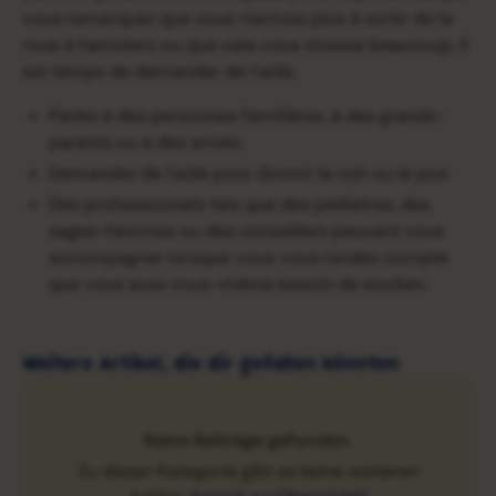
vous remarquez que vous n'arrivez plus à sortir de la
roue à hamsters ou que cela vous stresse beaucoup, il
est temps de demander de l'aide.
Parlez à des personnes familières, à des grands-
parents ou à des amies.
Demandez de l'aide pour dormir la nuit ou le jour.
Des professionnels tels que des pédiatres, des
sages-femmes ou des conseillers peuvent vous
accompagner lorsque vous vous rendez compte
que vous avez vous-même besoin de soutien.
Weitere Artikel, die dir gefallen könnten
Keine Beiträge gefunden.
Zu dieser Kategorie gibt es keine weiteren