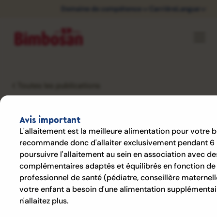
Domaine de compétence
Carrière
Langue
Toutes les publications
Comprendre le sommeil
Avis important
L'allaitement est la meilleure alimentation pour votre 
des bébés : c'est ainsi
recommande donc d'allaiter exclusivement pendant 6 
que les nouveau-nés
poursuivre l'allaitement au sein en association avec de
complémentaires adaptés et équilibrés en fonction de 
dorment réellement
professionnel de santé (pédiatre, conseillère maternel
votre enfant a besoin d'une alimentation supplémentai
n'allaitez plus.