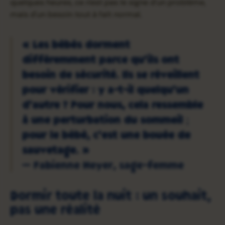
quelques heures, ce n'est pas le signe d'un problème,
mais d'un besoin tout à fait normal.
« Les bébés dorment
différemment parce qu'ils ont
besoin de sécurité. Ils se réveillent
pour vérifier : y a-t-il quelqu'un
d'autre ? Pour nous, cela ressemble
à une perturbation du sommeil ;
pour le bébé, c'est une bouée de
sauvetage. »
— Fabienne Heyer, sage-femme
Dormir toute la nuit : un souhait,
pas une réalité