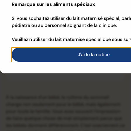
Remarque sur les aliments spéciaux
Si vous souhaitez utiliser du lait maternisé spécial, par
pédiatre ou au personnel soignant de la clinique.
Inhaltsverzeichnis
Veuillez n'utiliser du lait maternisé spécial que sous su
Example H3
Example H4
J'ai lu la notice
Example H5
Example H6
À la naissance d'un bébé, le rythme du sommeil
change non seulement pour le bébé, mais également
pour toute la famille. Vous avez souvent l'impression
de faire quelque chose de mal simplement parce que
les bébés dorment différemment. C'est exactement ce