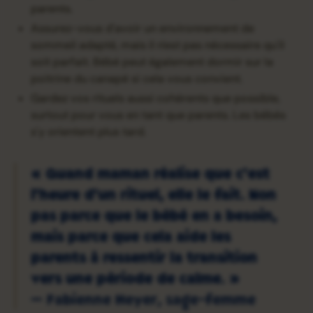
parents.
Assurez-vous d'avoir un environnement de
sommeil adapté, mais il n'est pas nécessaire qu'il
soit parfait. Bébé peut également dormir sur la
poitrine du canapé si cela vous convient.
Gardez vos rituels aussi cohérents que possible,
surtout pour vous en tant que parents. Les bébés
s'y orientent plus tard.
« Quand maman réalise que c'est
l'heure d'un rituel, elle le fait. Non
pas parce que le bébé en a besoin,
mais parce que cela aide les
parents à ressentir la transition
vers une période de calme. »
— Fabienne Heyer, sage-femme