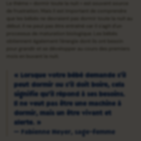
Le thème « dormir toute la nuit » est souvent source
de frustration. Mais il est important de comprendre
que les bébés ne devraient pas dormir toute la nuit au
début. Il ne peut pas être entraîné car il s'agit d'un
processus de maturation biologique. Les bébés
obtiennent également l'énergie dont ils ont besoin
pour grandir et se développer au cours des premiers
mois en buvant la nuit.
« Lorsque votre bébé demande s'il
peut dormir ou s'il doit boire, cela
signifie qu'il répond à ses besoins.
Il ne veut pas être une machine à
dormir, mais un être vivant et
alerte. »
— Fabienne Heyer, sage-femme