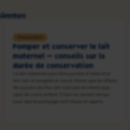
 könnten
Alimentation
Pomper et conserver le lait
maternel — conseils sur la
durée de conservation
Le lait maternel peut être pompé à l'aide d'un
tire-lait et congelé en stock. Notez que le réflexe
de succion du tire-lait n'est pas le même que
celui de votre enfant. Il faut un certain temps
pour que le pompage soit réussi et appris.