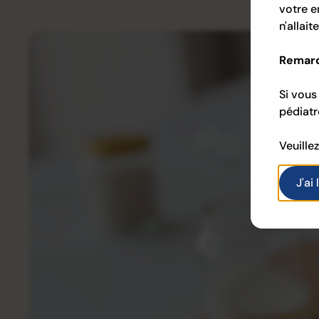
votre e
n'allait
Remarq
Si vous
pédiatr
Veuille
J'ai