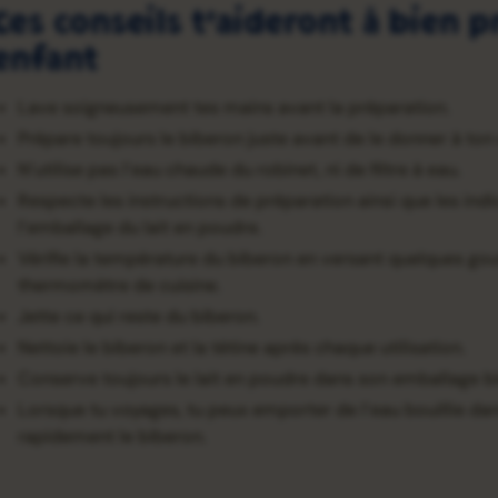
Ces conseils t’aideront à bien 
enfant
Lave soigneusement tes mains avant la préparation.
Prépare toujours le biberon juste avant de le donner à ton 
N’utilise pas l’eau chaude du robinet, ni de filtre à eau.
Respecte les instructions de préparation ainsi que les ind
l’emballage du lait en poudre.
Vérifie la température du biberon en versant quelques goutt
thermomètre de cuisine.
Jette ce qui reste du biberon.
Nettoie le biberon et la tétine après chaque utilisation.
Conserve toujours le lait en poudre dans son emballage bie
Lorsque tu voyages, tu peux emporter de l’eau bouillie d
rapidement le biberon.