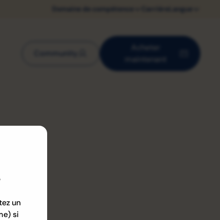
Domaine de compétence
Carrière
Langue
Acheter
Community
maintenant
e
tez un
me) si