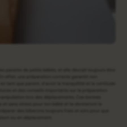
s parents de petits bébés, et elle devrait toujours être
 En effet, une préparation correcte garantit non
 tant que parent, d’avoir la tranquillité et la certitude
tuces et des conseils importants sur la préparation
a manipulation lors des déplacements. Ces bonnes
e et sans stress pour ton bébé et te donneront la
éparer des biberons toujours frais et sûrs pour que
maison ou en déplacement.