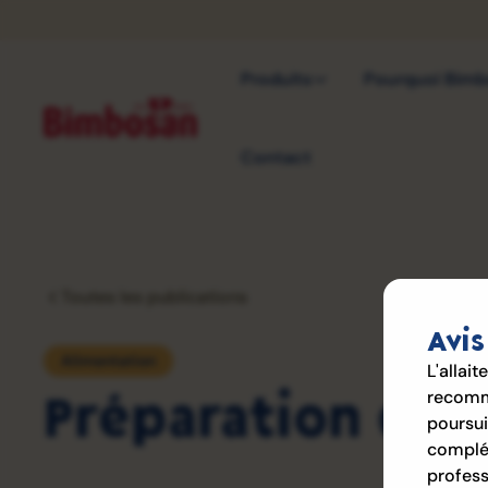
Produits
Pourquoi Bim
Contact
Toutes les publications
Avis
Alimentation
L'allai
Préparation des
recomma
poursui
complém
profess