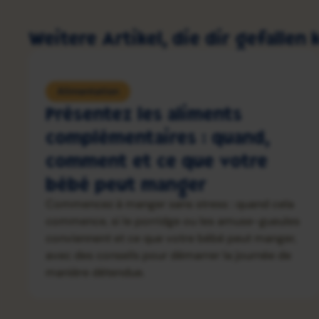
Weitere Artikel, die dir gefallen
Alimentation
Présentez les aliments
complémentaires : quand,
comment et ce que votre
bébé peut manger
Commencez à manger sans stress : quand cela
commence, si le porridge ou les amuse-gueules
conviennent et ce que votre bébé peut manger,
avec des conseils pour démarrer la journée de
manière détendue.