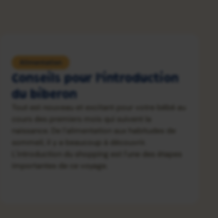
Alimentation
Conseils pour l’introduction
du biberon
Tout est nouveau et excitant pour votre bébé au
cours des premiers mois qui suivent la
naissance. De l'alimentation aux habitudes de
sommeil, il y a beaucoup à découvrir.
L'introduction du shopping est l'une des étapes
importantes de ce voyage.