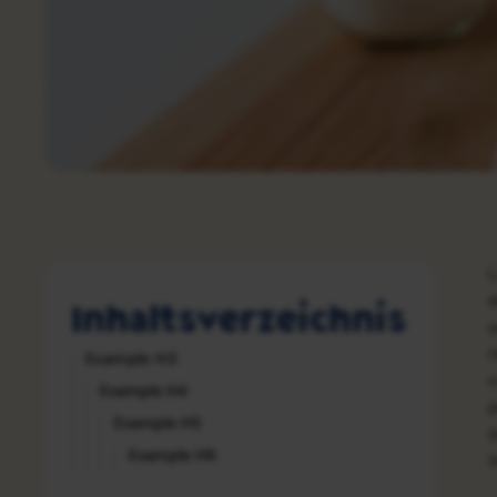
L
e
Inhaltsverzeichnis
s
n
Example H3
c
Example H4
p
Example H5
s
Example H6
t