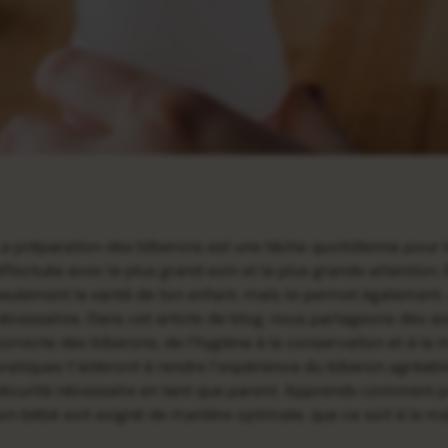
a préparation des biberons est une tâche quotidienne pour le
ffectuée avec le plus grand soin et la plus grande attention.
eulement la santé de ton enfant, mais te permet également, en
écessaires. Dans cet article de blog, nous partageons des as
orrecte des biberons, de l’hygiène à la conservation et à l
ratiques t’aideront à rendre l’expérience du biberon agréabl
écurité nécessaire en tant que parent. Apprends comment pr
on bébé soit soigné de manière optimale, que ce soit à la 