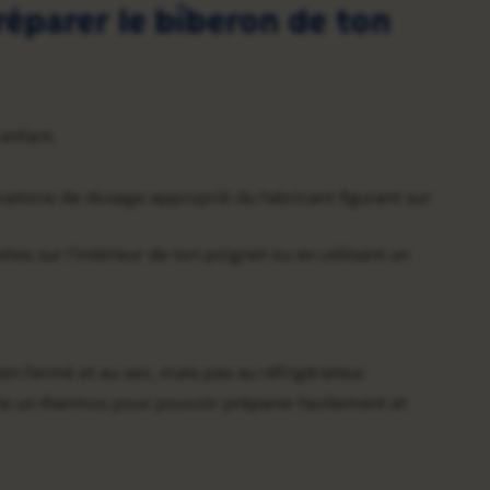
préparer le biberon de ton
enfant.
ications de dosage approprié du fabricant figurant sur
es sur l’intérieur de ton poignet ou en utilisant un
n fermé et au sec, mais pas au réfrigérateur.
ans un thermos pour pouvoir préparer facilement et