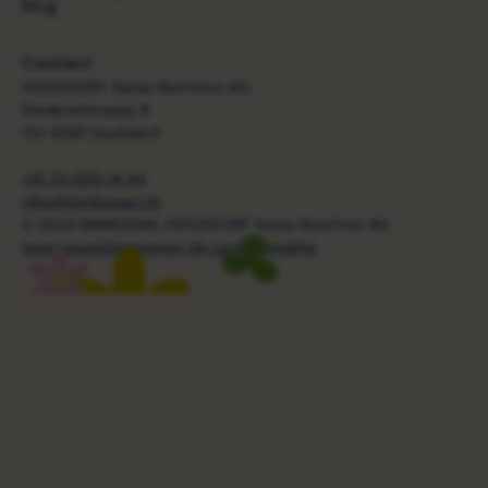
Blog
Contact
HOCHDORF Swiss Nutrition AG
Siedereistrasse 9
CH-6281 Hochdorf
+41 32 639 14 44
info@bimbosan.ch
© 2024 BIMBOSAN. HOCHDORF Swiss Nutrition AG
Impressum
Déclaration de confidentialité