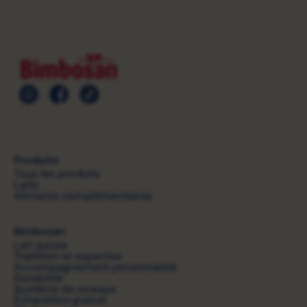
Produits
Tous les produits
Laits
Aliments complémentaires
Bimbosan
Lait suisse
Tradition et expertise
Accompagnement personnalisé
Durabilité
Système de niveaux
Échantillon gratuit