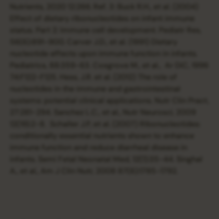
Nutrients, 2020 12:266. Ref. 3: Buck R.H., et al. (2004)
Effect of dietary ribonucleotides on infant immune
status. Part 2: Immune cell development. Pediatr Res,
56(6):891-900. Carver J.D., et al. (1991) Dietary
nucleotide effects upon immune function in infants.
Pediatrics, 88:359-63. Cosgrove M., et al., Ar DiC, 1996
74:F122-F125. Hess, J.R. et al. (2012) The role of
nucleotides in the immune and gastrointestinal
systems: potential clinical applications. Nutr Clin Pract,
27:281-294. Sanchez L.C., et al., Nutr Neurosci, 2009
12(19):2-8. Schaller J.P, et al. (2007) Ribonucleotides:
conditionally essential nutrients shown to enhance
immune function and reduce diarrheal disease in
infants. Semi Fetal Neonatal Med, 12(1):35-44. Singhal
A., et al., Am J Clin Nutr, 2008 87(6):1785-1792.