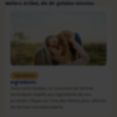
Weitere Artikel, die dir gefallen könnten
Ingredients
Ingrédients
Dans notre lexique, tu trouveras les termes
techniques relatifs aux ingrédients de nos
produits. Clique sur l’une des lettres pour afficher
les termes correspondants.