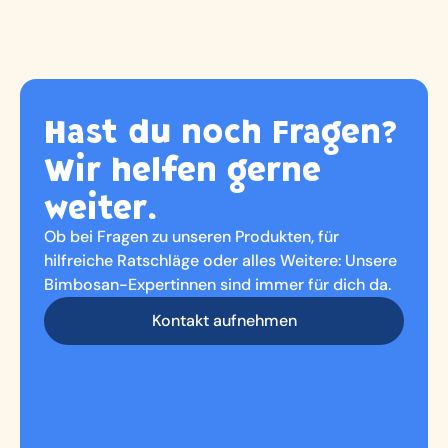
Hast du noch Fragen?
Wir helfen gerne
weiter.
Ob bei Fragen zu unseren Produkten, für
hilfreiche Ratschläge oder alles Weitere: Unsere
Bimbosan-Expertinnen sind immer für dich da.
Kontakt aufnehmen