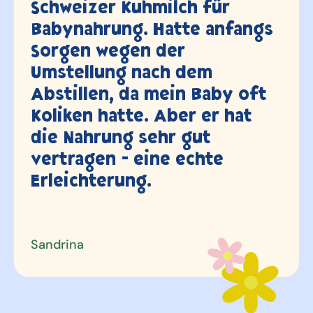
r
Büchse (Super Premium
nfangs
3.5 Jahren und 2 Kinde
letzten Mal geleert.. wa
immer top zufrieden, v
by oft
Dank!
 hat
e
Valerie