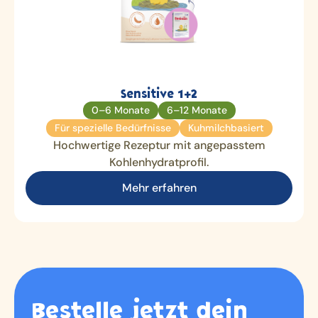
Sensitive 1+2
0–6 Monate
6–12 Monate
Für spezielle Bedürfnisse
Kuhmilchbasiert
Hochwertige Rezeptur mit angepasstem
Kohlenhydratprofil.
Mehr erfahren
Bestelle jetzt dein