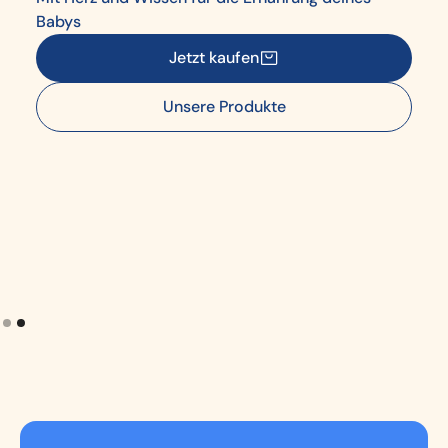
Babys
Jetzt kaufen
Unsere Produkte
Slide 2 of 2.