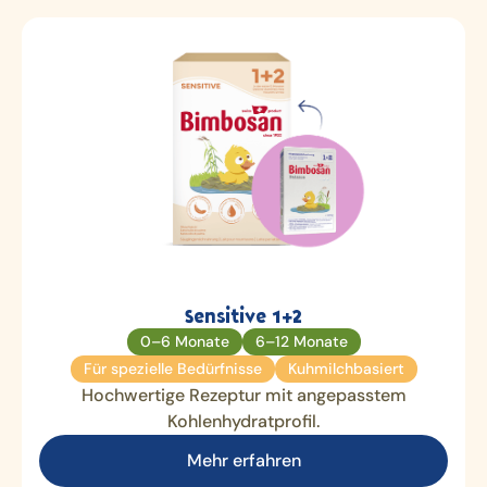
Sensitive 1+2
0–6 Monate
6–12 Monate
Für spezielle Bedürfnisse
Kuhmilchbasiert
Hochwertige Rezeptur mit angepasstem
Kohlenhydratprofil.
Mehr erfahren