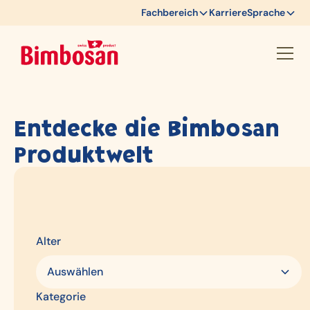
Fachbereich
Karriere
Sprache
Entdecke die Bimbosan
Produktwelt
Filter anzeigen
Alle Filter zurücksetzen
Alter
Tag
0
von
100
Auswählen
Produkte
Kategorie