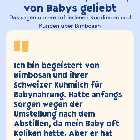
von Babys geliebt
Das sagen unsere zufriedenen Kundinnen und
Kunden über Bimbosan
Etwas melancholisch haben
wir heute die Bimbosan
Büchse (Super Premium) n
ngs
3.5 Jahren und 2 Kindern 
letzten Mal geleert.. waren
immer top zufrieden, viel
oft
Dank!
t