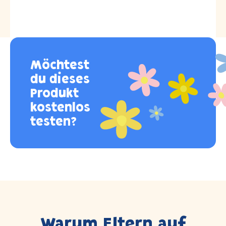
Möchtest
du dieses
Produkt
kostenlos
testen?
Warum Eltern auf