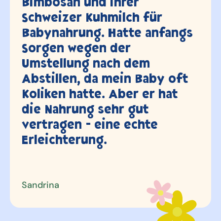
wir heute die Bimbosa
ür
Büchse (Super Premium
anfangs
3.5 Jahren und 2 Kind
letzten Mal geleert.. w
immer top zufrieden, 
aby oft
Dank!
r hat
te
Valerie