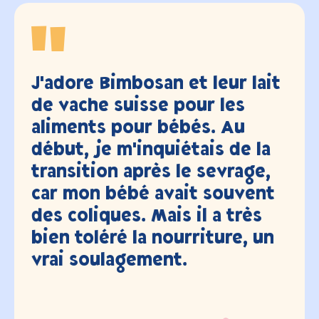
r lait
Un peu mélancolique, no
es
avons vidé le fusil Bimb
Au
(Super Premium) pour la
de la
dernière fois aujourd'hu
rage,
après 3,5 ans et 2 enfants
uvent
Nous sommes toujours t
très
satisfaits, merci beaucou
e, un
Valerie