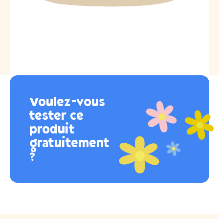
Voulez-vous
tester ce
produit
gratuitement
?