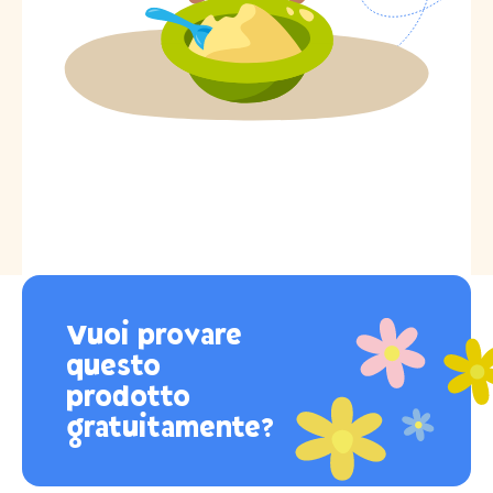
Vuoi provare
questo
prodotto
gratuitamente?