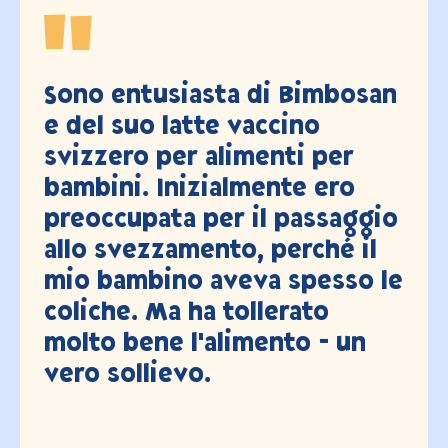
osan
Con un po' di malinconia,
oggi abbiamo svuotato pe
r
l'ultima volta la lattina di
o
Bimbosan (Super Premium
ggio
dopo 3,5 anni e 2 bambini..
 il
siamo sempre stati molto
so le
soddisfatti, grazie mille!
un
Valerie