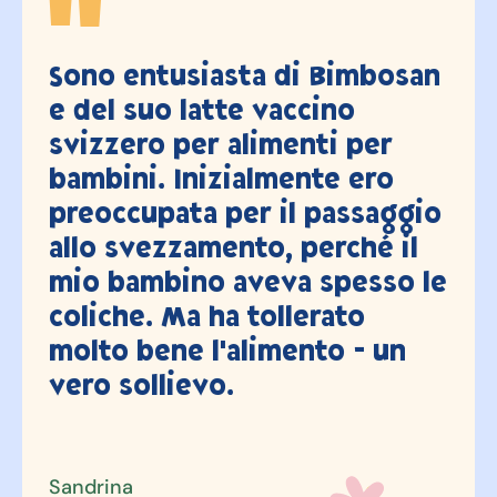
 Bimbosan
Con un po' di malinco
ino
oggi abbiamo svuota
ti per
l'ultima volta la latti
te ero
Bimbosan (Super Pre
passaggio
dopo 3,5 anni e 2 bam
erché il
siamo sempre stati 
spesso le
soddisfatti, grazie mi
rato
to - un
Valerie