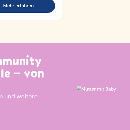
Mehr erfahren
mmunity
le – von
n und weitere