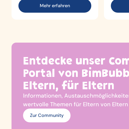
Mehr erfahren
Entdecke unser Co
Portal von BimBubb
Eltern, für Eltern
Informationen, Austauschmöglichkeite
wertvolle Themen für Eltern von Eltern
Zur Community